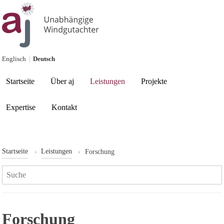
Skip to content
Englisch
Deutsch
Current page:
Startseite
Über aj
Leistungen
Projekte
Expertise
Kontakt
Startseite
Leistungen
Forschung
Search:
Forschung