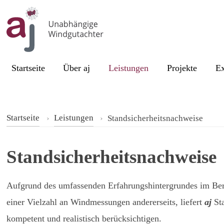
Skip to content
Current page:
Startseite
Über aj
Leistungen
Projekte
Ex
Startseite
Leistungen
Standsicherheitsnachweise
Standsicherheitsnachweise
Aufgrund des umfassenden Erfahrungshintergrundes im Ber
einer Vielzahl an Windmessungen andererseits, liefert
aj
Sta
kompetent und realistisch berücksichtigen.