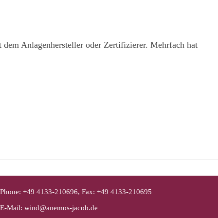
 dem Anlagenhersteller oder Zertifizierer. Mehrfach hat
Phone: +49 4133-210696, Fax: +49 4133-210695
E-Mail: wind@anemos-jacob.de