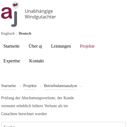
Skip to content
Englisch
Deutsch
Current page:
Startseite
Über aj
Leistungen
Projekte
Expertise
Kontakt
Startseite
Projekte
Betriebsdatenanalyse
Prüfung der Abschattungsverluste; der Kunde
vermutet erheblich höhere Verluste als im
Gutachten berechnet wurden
Search: