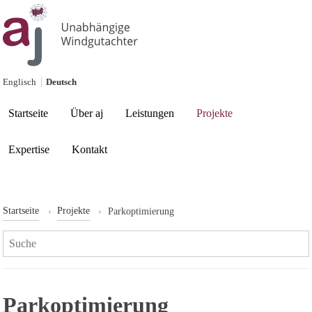
Skip to content
Englisch
Deutsch
Current page:
Startseite
Über aj
Leistungen
Projekte
Expertise
Kontakt
Startseite
Projekte
Parkoptimierung
Search:
Parkoptimierung