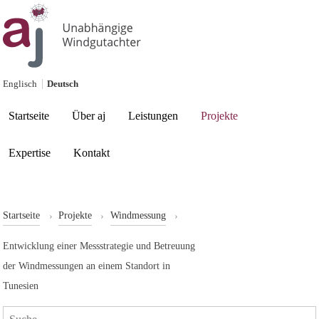
Skip to content
Englisch
Deutsch
Current page:
Startseite
Über aj
Leistungen
Projekte
Expertise
Kontakt
Startseite
Projekte
Windmessung
Entwicklung einer Messstrategie und Betreuung
der Windmessungen an einem Standort in
Tunesien
Search: